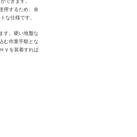
とができます。
使用するため、余
ートな仕様です。
ます。硬い地盤な
込む作業手順とな
ＬＨＶを装着すれば