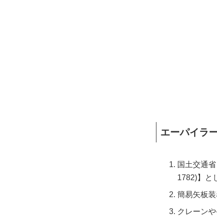
エーパイラ
国土交通省よ
1782)
簡易矢板装
クレーンや