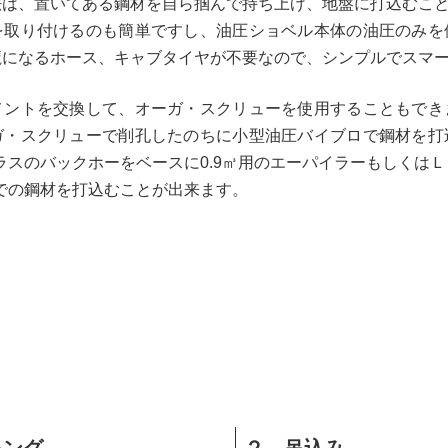
法は、置いてある鋼材を自ら掴んで持ち上げ、地盤に打込むこ
を取り付けるのも簡単ですし、油圧ショベル本体の油圧のみを
魔になるホース、キャブタイヤが不要なので、シンプルでスマ
メントを交換して、オーガ・スクリューを使用することもでき
ガ・スクリューで削孔したのちに小型油圧バイブロで鋼材を打
クラスのバックホーをベースに0.9㎥用のエーパイラーもしくは
までの鋼材を打込むことが出来ます。
キング
２．吊込み