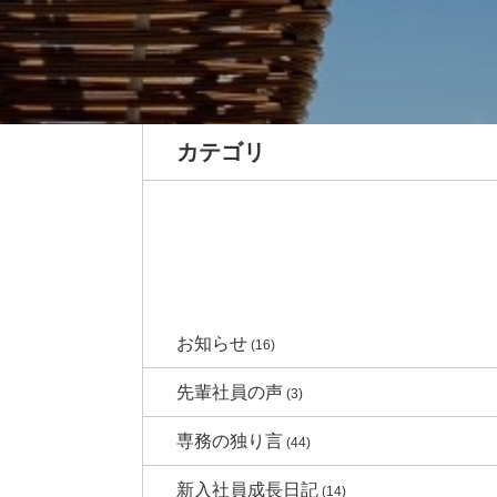
カテゴリ
お知らせ
(16)
先輩社員の声
(3)
専務の独り言
(44)
新入社員成長日記
(14)