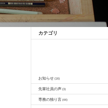
カテゴリ
お知らせ
(16)
先輩社員の声
(3)
専務の独り言
(44)