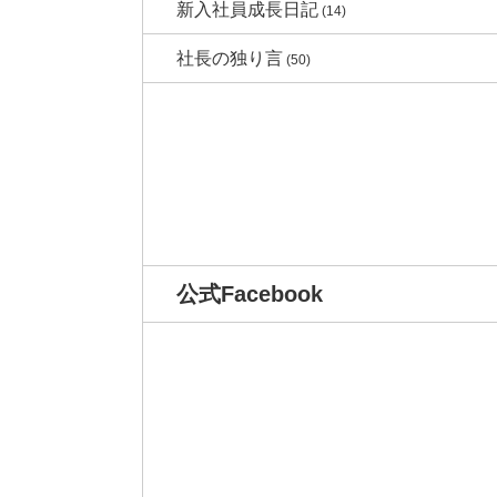
新入社員成長日記
(14)
社長の独り言
(50)
公式Facebook